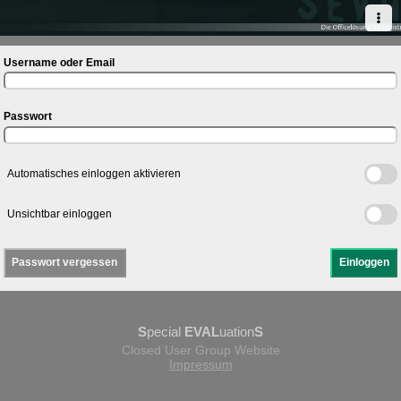
Username oder Email
Passwort
Automatisches einloggen aktivieren
Unsichtbar einloggen
Passwort vergessen
Einloggen
S
pecial
EVAL
uation
S
Closed User Group Website
Impressum